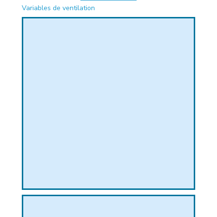
Variables de ventilation
PHIQUE
L
L
T