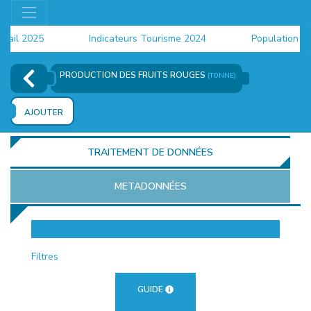
il 2025
Indicateurs Tourisme 2024
Population 2024
PRODUCTION DES FRUITS ROUGES
(TONNE)
AJOUTER
TRAITEMENT DE DONNÉES
METADONNÉES
EUR
Filtres
GUIDE