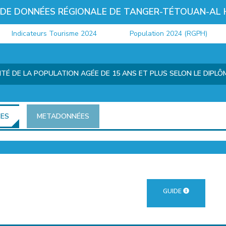
 DE DONNÉES RÉGIONALE DE TANGER-TÉTOUAN-AL
Indicateurs Tourisme 2024
Population 2024 (RGPH)
ITÉ DE LA POPULATION AGÉE DE 15 ANS ET PLUS SELON LE DIPL
ÉES
METADONNÉES
GUIDE