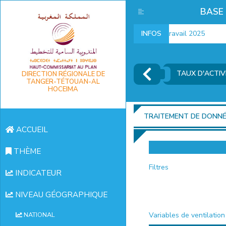
BASE
Indicateurs marché du travail 2025
INFOS
TAUX D'ACTIV
DIRECTION RÉGIONALE DE
TANGER-TÉTOUAN-AL
HOCEIMA
TRAITEMENT DE DONN
ACCUEIL
THÈME
Filtres
INDICATEUR
NIVEAU GÉOGRAPHIQUE
Variables de ventilation
NATIONAL