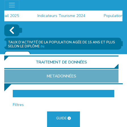
il 2025
Indicateurs Tourisme 2024
Population 202
TAUX D'ACTIVITÉ DE LA POPULATION AGÉE DE 15 ANS ET PLUS
SELON LE DIPLÔME
(%)
AJOUTER
TRAITEMENT DE DONNÉES
METADONNÉES
EUR
Filtres
GUIDE