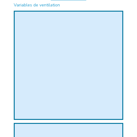
Variables de ventilation
PHIQUE
L
L
T