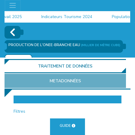
ail 2025
Indicateurs Tourisme 2024
Population 202
PRODUCTION DE L'ONEE-BRANCHE EAU
(MILLIER DE MÈTRE CUBE)
AJOUTER
TRAITEMENT DE DONNÉES
METADONNÉES
EUR
Filtres
GUIDE