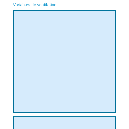
Variables de ventilation
PHIQUE
L
L
T