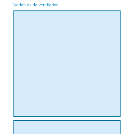
Variables de ventilation
PHIQUE
L
L
T