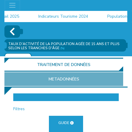
il 2025
Indicateurs Tourisme 2024
Population 2024
TAUX D'ACTIVITÉ DE LA POPULATION AGÉE DE 15 ANS ET PLUS
SELON LES TRANCHES D'ÂGE
(%)
AJOUTER
TRAITEMENT DE DONNÉES
METADONNÉES
EUR
Filtres
GUIDE