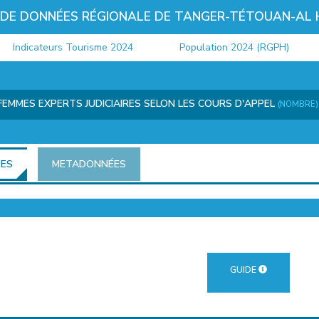
 DE DONNÉES RÉGIONALE DE TANGER-TÉTOUAN-AL
Indicateurs Tourisme 2024
Population 2024 (RGPH)
 FEMMES EXPERTS JUDICIAIRES SELON LES COURS D'APPEL
(NOMBRE)
ÉES
METADONNÉES
GUIDE