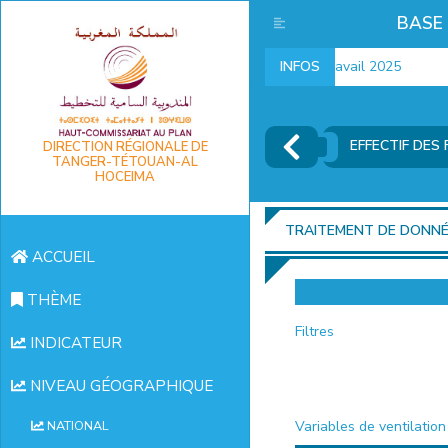
BASE
Indicateurs marché du travail 2025
INFOS
EFFECTIF DES
DIRECTION RÉGIONALE DE
TANGER-TÉTOUAN-AL
HOCEIMA
TRAITEMENT DE DONN
ACCUEIL
THÈME
Filtres
INDICATEUR
NIVEAU GÉOGRAPHIQUE
Variables de ventilation
NATIONAL