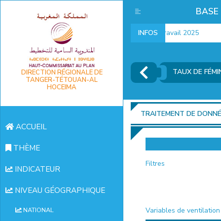
BASE
Indicateurs marché du travail 2025
INFOS
I
TAUX DE FÉMI
DIRECTION RÉGIONALE DE
TANGER-TÉTOUAN-AL
HOCEIMA
TRAITEMENT DE DONN
ACCUEIL
THÈME
Filtres
INDICATEUR
NIVEAU GÉOGRAPHIQUE
Variables de ventilation
NATIONAL