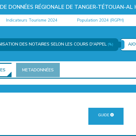
 DE DONNÉES RÉGIONALE DE TANGER-TÉTOUAN-AL
ndicateurs Tourisme 2024
Population 2024 (RGPH)
NISATION DES NOTAIRES SELON LES COURS D'APPEL
AJ
(%)
ÉES
METADONNÉES
GUIDE