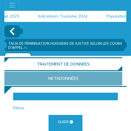
il 2025
Indicateurs Tourisme 2024
Population 2024
TAUX DE FÉMINISATION HUISSIERS DE JUSTICE SELON LES COURS
D'APPEL
(%)
AJOUTER
TRAITEMENT DE DONNÉES
METADONNÉES
EUR
Filtres
GUIDE