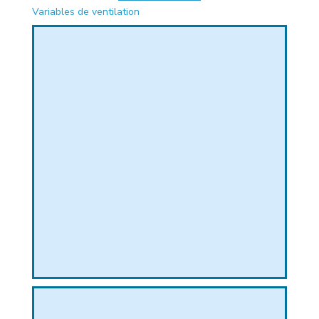
Variables de ventilation
PHIQUE
L
L
T