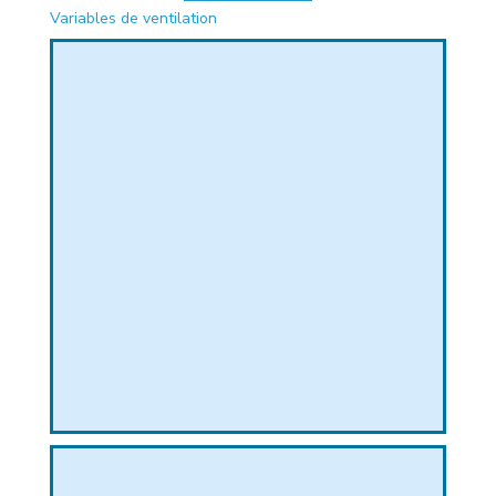
Variables de ventilation
PHIQUE
L
L
T