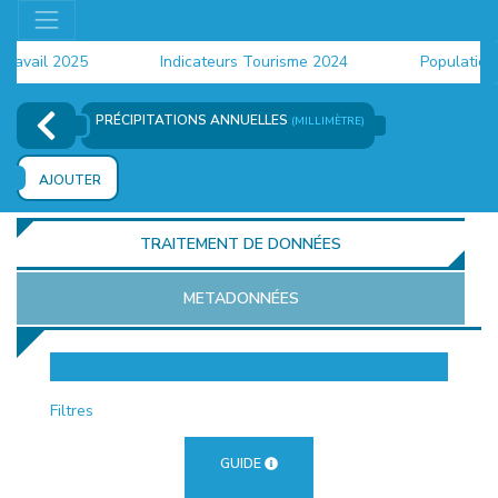
vail 2025
Indicateurs Tourisme 2024
Population 20
PRÉCIPITATIONS ANNUELLES
(MILLIMÈTRE)
AJOUTER
TRAITEMENT DE DONNÉES
METADONNÉES
EUR
Filtres
GUIDE