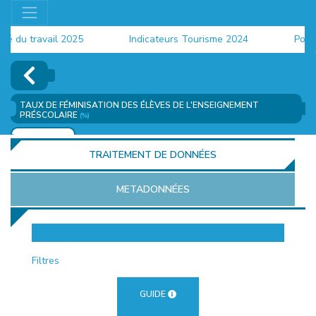
du travail 2025
Indicateurs Tourisme 2024
Populati
TAUX DE FÉMINISATION DES ÉLÈVES DE L'ENSEIGNEMENT
PRÉSCOLAIRE
(%)
AJOUTER
TRAITEMENT DE DONNÉES
METADONNÉES
EUR
Filtres
GUIDE