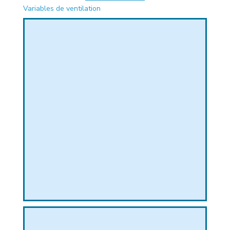
Variables de ventilation
PHIQUE
L
L
T