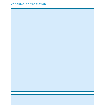
Variables de ventilation
PHIQUE
L
L
T