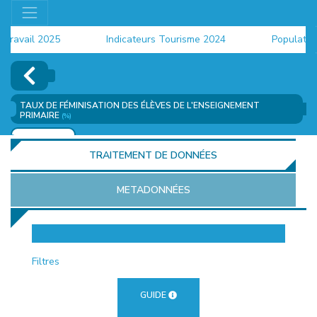
avail 2025
Indicateurs Tourisme 2024
Population 2
TAUX DE FÉMINISATION DES ÉLÈVES DE L'ENSEIGNEMENT
PRIMAIRE
(%)
AJOUTER
TRAITEMENT DE DONNÉES
METADONNÉES
EUR
Filtres
GUIDE