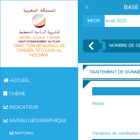
BASE
Indicateurs marché du travail 2025
INFOS
NOMBRE DE C
DIRECTION RÉGIONALE DE
TANGER-TÉTOUAN-AL
HOCEIMA
TRAITEMENT DE DONN
ACCUEIL
THÈME
Filtres
INDICATEUR
NIVEAU GÉOGRAPHIQUE
Variables de ventilation
NATIONAL