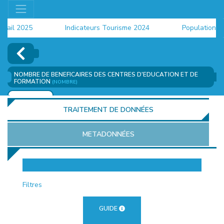
il 2025
Indicateurs Tourisme 2024
Population 2024
NOMBRE DE BENEFICAIRES DES CENTRES D'EDUCATION ET DE
FORMATION
(NOMBRE)
AJOUTER
TRAITEMENT DE DONNÉES
METADONNÉES
EUR
Filtres
GUIDE