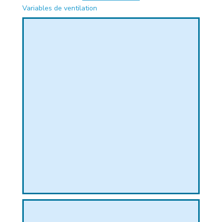
Variables de ventilation
PHIQUE
L
L
T