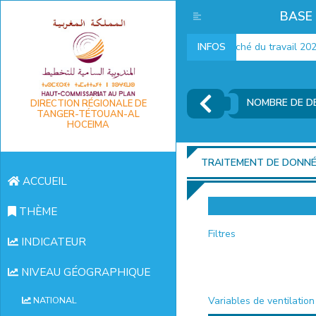
BASE
Indicateurs marché du travail 2025
INFOS
NOMBRE DE DE
DIRECTION RÉGIONALE DE
TANGER-TÉTOUAN-AL
HOCEIMA
TRAITEMENT DE DONN
ACCUEIL
THÈME
Filtres
INDICATEUR
NIVEAU GÉOGRAPHIQUE
Variables de ventilation
NATIONAL