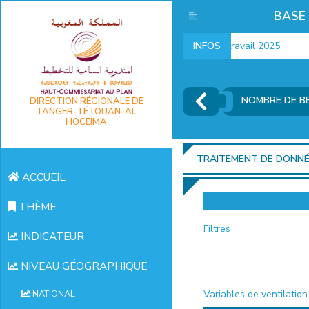
BASE
Indicateurs marché du travail 2025
INFOS
NOMBRE DE BE
DIRECTION RÉGIONALE DE
TANGER-TÉTOUAN-AL
HOCEIMA
TRAITEMENT DE DONN
ACCUEIL
THÈME
Filtres
INDICATEUR
NIVEAU GÉOGRAPHIQUE
Variables de ventilation
NATIONAL