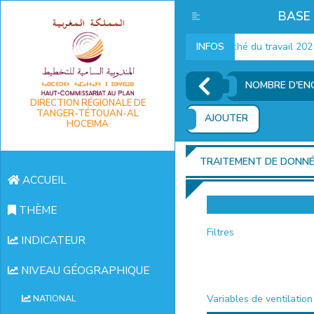
BASE
Indicateurs marché du travail 2025
INFOS
NOMBRE D'EN
DIRECTION RÉGIONALE DE
TANGER-TÉTOUAN-AL
AJOUTER
HOCEIMA
TRAITEMENT DE DONN
ACCUEIL
THÈME
Filtres
INDICATEUR
NIVEAU GÉOGRAPHIQUE
Variables de ventilation
NATIONAL