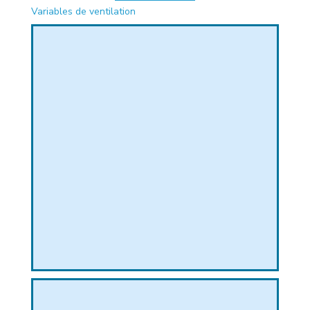
Variables de ventilation
PHIQUE
L
L
T