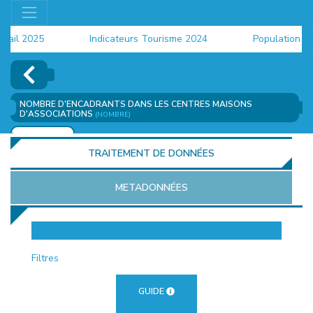
il 2025
Indicateurs Tourisme 2024
Population 2024
NOMBRE D'ENCADRANTS DANS LES CENTRES MAISONS
D'ASSOCIATIONS
(NOMBRE)
AJOUTER
TRAITEMENT DE DONNÉES
METADONNÉES
EUR
Filtres
GUIDE