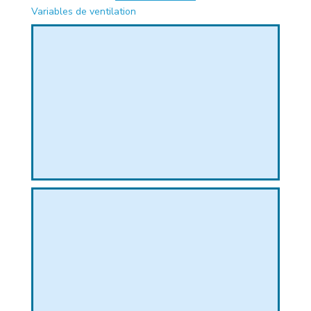
Variables de ventilation
PHIQUE
L
L
T