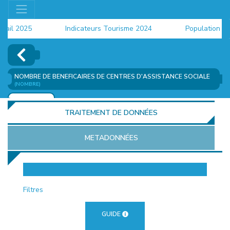
il 2025
Indicateurs Tourisme 2024
Population 2024
NOMBRE DE BENEFICAIRES DE CENTRES D'ASSISTANCE SOCIALE
(NOMBRE)
AJOUTER
TRAITEMENT DE DONNÉES
METADONNÉES
EUR
Filtres
GUIDE