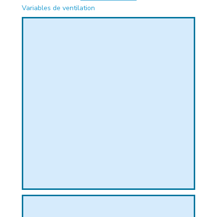
Variables de ventilation
PHIQUE
L
L
T