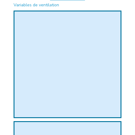
Variables de ventilation
PHIQUE
L
L
T