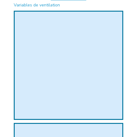
Variables de ventilation
PHIQUE
L
L
T