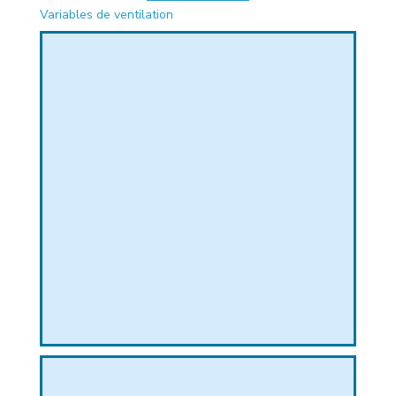
Variables de ventilation
PHIQUE
L
L
T