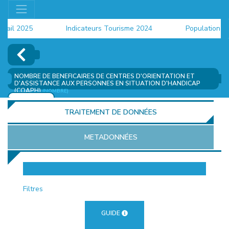
il 2025
Indicateurs Tourisme 2024
Population 2024
NOMBRE DE BENEFICAIRES DE CENTRES D'ORIENTATION ET
D'ASSISTANCE AUX PERSONNES EN SITUATION D'HANDICAP
(COAPH)
(NOMBRE)
AJOUTER
TRAITEMENT DE DONNÉES
METADONNÉES
EUR
Filtres
GUIDE