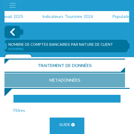
vail 2025
Indicateurs Tourisme 2024
Population 20
NOMBRE DE COMPTES BANCAIRES PAR NATURE DE CLIENT
(NOMBRE)
AJOUTER
TRAITEMENT DE DONNÉES
METADONNÉES
EUR
Filtres
GUIDE