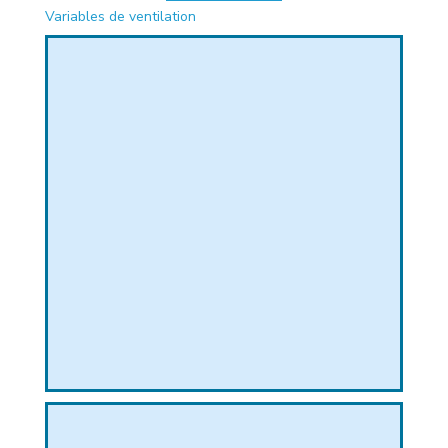
Variables de ventilation
PHIQUE
L
L
T