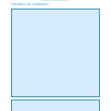
Variables de ventilation
PHIQUE
L
L
T