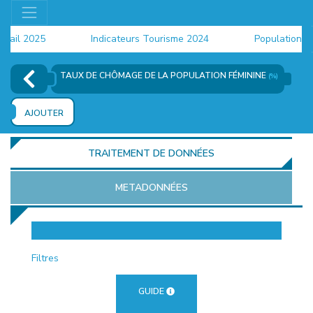
il 2025
Indicateurs Tourisme 2024
Population 2024
TAUX DE CHÔMAGE DE LA POPULATION FÉMININE
(%)
AJOUTER
TRAITEMENT DE DONNÉES
METADONNÉES
EUR
Filtres
GUIDE