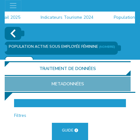
il 2025
Indicateurs Tourisme 2024
Population 2024
POPULATION ACTIVE SOUS EMPLOYÉE FÉMININE
(NOMBRE)
AJOUTER
TRAITEMENT DE DONNÉES
METADONNÉES
EUR
Filtres
GUIDE