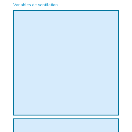
Variables de ventilation
PHIQUE
L
L
T