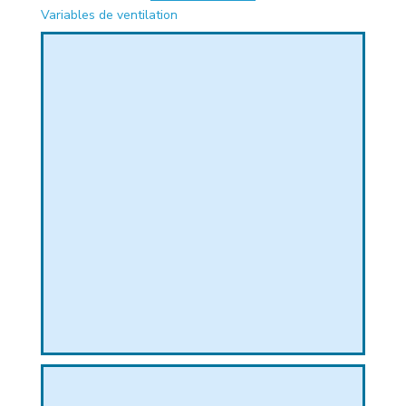
Variables de ventilation
PHIQUE
L
L
T