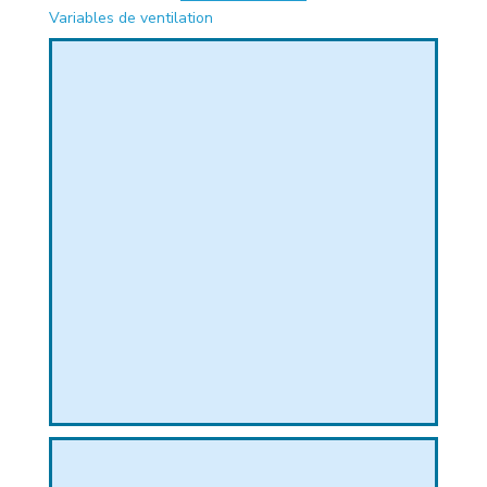
Variables de ventilation
PHIQUE
L
L
T