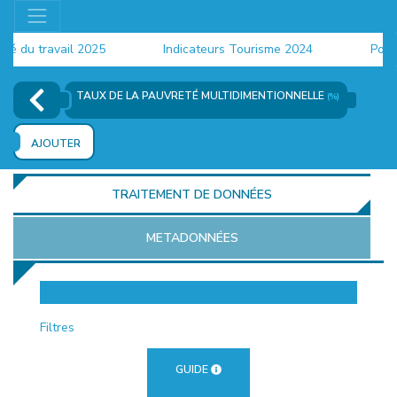
du travail 2025
Indicateurs Tourisme 2024
Populat
TAUX DE LA PAUVRETÉ MULTIDIMENTIONNELLE
(%)
AJOUTER
TRAITEMENT DE DONNÉES
METADONNÉES
EUR
Filtres
GUIDE