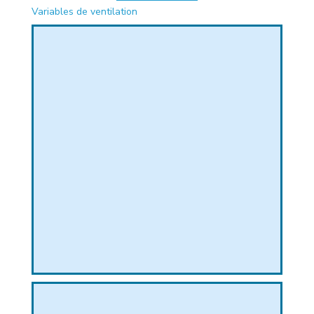
Variables de ventilation
PHIQUE
L
L
T