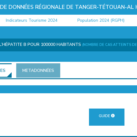
 DE DONNÉES RÉGIONALE DE TANGER-TÉTOUAN-AL
ndicateurs Tourisme 2024
Population 2024 (RGPH)
 L’HÉPATITE B POUR 100000 HABITANTS
(NOMBRE DE CAS ATTEINTS DE 
ÉES
METADONNÉES
GUIDE