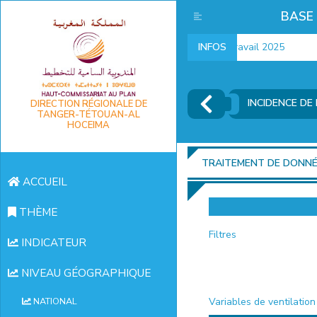
BASE
Indicateurs marché du travail 2025
INFOS
I
INCIDENCE DE
DIRECTION RÉGIONALE DE
TANGER-TÉTOUAN-AL
HOCEIMA
TRAITEMENT DE DONN
ACCUEIL
THÈME
Filtres
INDICATEUR
NIVEAU GÉOGRAPHIQUE
Variables de ventilation
NATIONAL