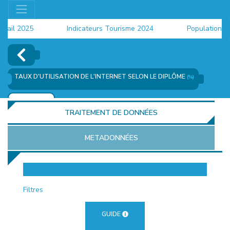
il 2025
Indicateurs Tourisme 2024
Population 2024
TAUX D'UTILISATION DE L'INTERNET SELON LE DIPLÔME
(%)
AJOUTER
TRAITEMENT DE DONNÉES
METADONNÉES
EUR
Filtres
GUIDE