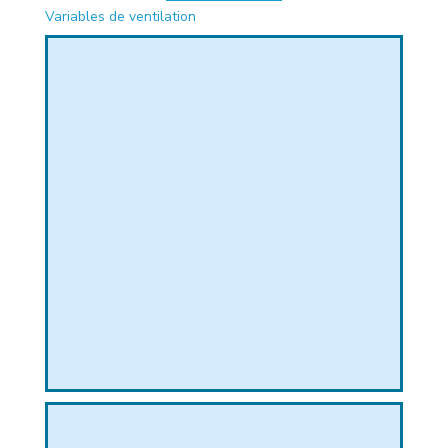
Variables de ventilation
PHIQUE
L
L
T