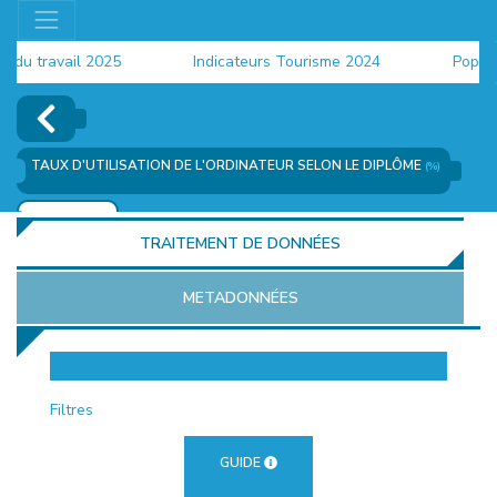
u travail 2025
Indicateurs Tourisme 2024
Populatio
TAUX D'UTILISATION DE L'ORDINATEUR SELON LE DIPLÔME
(%)
AJOUTER
TRAITEMENT DE DONNÉES
METADONNÉES
EUR
Filtres
GUIDE