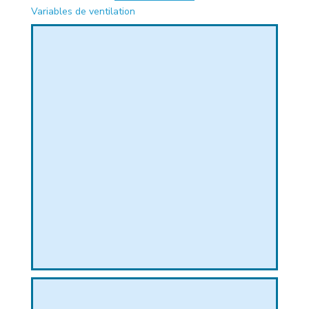
Variables de ventilation
PHIQUE
L
L
T