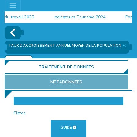
 travail 2025
Indicateurs Tourisme 2024
Populatio
TAUX D’ACCROISSEMENT ANNUEL MOYEN DE LA POPULATION
(%)
AJOUTER
TRAITEMENT DE DONNÉES
METADONNÉES
EUR
Filtres
GUIDE