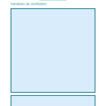
Variables de ventilation
PHIQUE
L
L
T