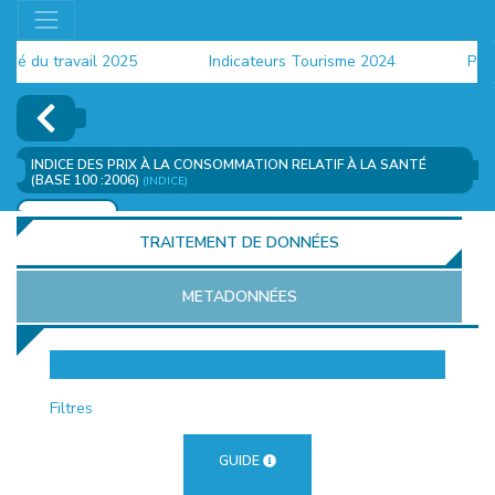
du travail 2025
Indicateurs Tourisme 2024
Populati
INDICE DES PRIX À LA CONSOMMATION RELATIF À LA SANTÉ
(BASE 100 :2006)
(INDICE)
AJOUTER
TRAITEMENT DE DONNÉES
METADONNÉES
EUR
Filtres
GUIDE