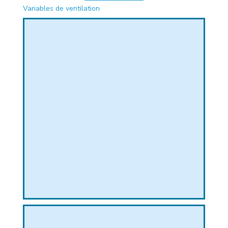
Variables de ventilation
PHIQUE
L
L
T