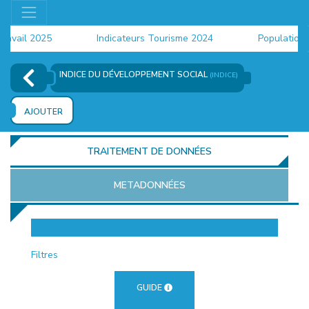
ail 2025
Indicateurs Tourisme 2024
Population 20
INDICE DU DÉVELOPPEMENT SOCIAL
(INDICE)
AJOUTER
TRAITEMENT DE DONNÉES
METADONNÉES
EUR
Filtres
GUIDE