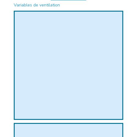
Variables de ventilation
PHIQUE
L
L
T