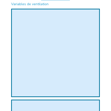
Variables de ventilation
PHIQUE
L
L
T