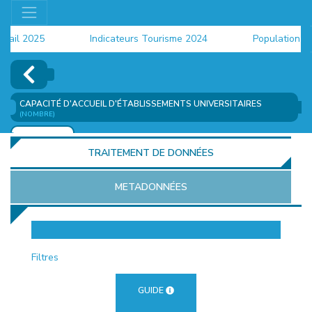
il 2025
Indicateurs Tourisme 2024
Population 2024
CAPACITÉ D'ACCUEIL D'ÉTABLISSEMENTS UNIVERSITAIRES
(NOMBRE)
AJOUTER
TRAITEMENT DE DONNÉES
METADONNÉES
EUR
Filtres
GUIDE