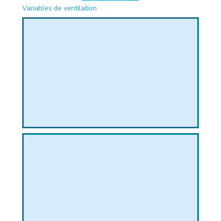
Variables de ventilation
PHIQUE
L
L
T