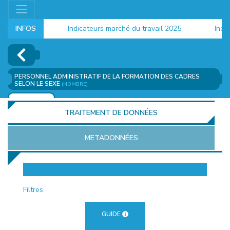
INFOS
Indicateurs marché du travail 2025
Indica
PERSONNEL ADMINISTRATIF DE LA FORMATION DES CADRES
SELON LE SEXE
(NOMBRE)
AJOUTER
TRAITEMENT DE DONNÉES
METADONNÉES
EUR
Filtres
GUIDE