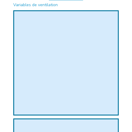
Variables de ventilation
PHIQUE
L
L
T