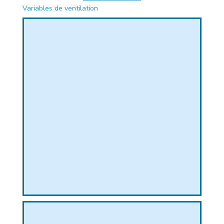
Variables de ventilation
PHIQUE
L
L
T