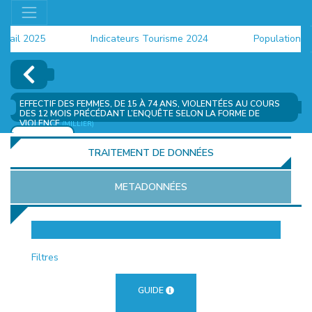
il 2025
Indicateurs Tourisme 2024
Population 2024
EFFECTIF DES FEMMES, DE 15 À 74 ANS, VIOLENTÉES AU COURS
DES 12 MOIS PRÉCÉDANT L’ENQUÊTE SELON LA FORME DE
VIOLENCE
(MILLIER)
AJOUTER
TRAITEMENT DE DONNÉES
METADONNÉES
EUR
Filtres
GUIDE