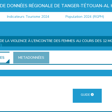
 DE DONNÉES RÉGIONALE DE TANGER-TÉTOUAN-AL
Indicateurs Tourisme 2024
Population 2024 (RGPH)
DE LA VIOLENCE À L'ENCONTRE DES FEMMES AU COURS DES 12 M
E)
ÉES
METADONNÉES
GUIDE