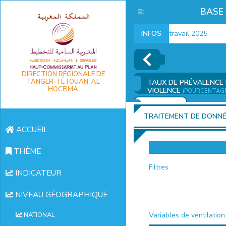
BASE
Indicateurs marché du travail 2025
INFOS
DIRECTION RÉGIONALE DE
TANGER-TÉTOUAN-AL
TAUX DE PRÉVALENCE 
HOCEIMA
VIOLENCE
(POURCENTAG
AJOUTER
TRAITEMENT DE DONN
ACCUEIL
THÈME
Filtres
INDICATEUR
NIVEAU GÉOGRAPHIQUE
Variables de ventilation
NATIONAL