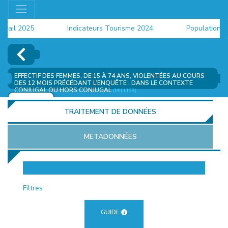
il 2025
Indicateurs Tourisme 2024
Population 202
EFFECTIF DES FEMMES, DE 15 À 74 ANS, VIOLENTÉES AU COURS
DES 12 MOIS PRÉCÉDANT L’ENQUÊTE , DANS LE CONTEXTE
CONJUGAL OU HORS CONJUGAL
(MILLIER)
AJOUTER
TRAITEMENT DE DONNÉES
METADONNÉES
EUR
Filtres
GUIDE