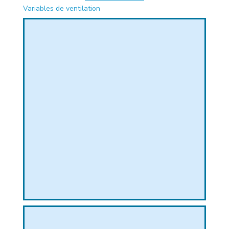
Variables de ventilation
PHIQUE
L
L
T