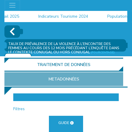
il 2025
Indicateurs Tourisme 2024
Population 2024
TAUX DE PRÉVALENCE DE LA VIOLENCE À L'ENCONTRE DES
FEMMES AU COURS DES 12 MOIS PRÉCÉDANT L’ENQUÊTE DANS
LE CONTEXTE CONJUGAL OU HORS CONJUGAL
(POURCENTAGE)
AJOUTER
TRAITEMENT DE DONNÉES
METADONNÉES
EUR
Filtres
GUIDE