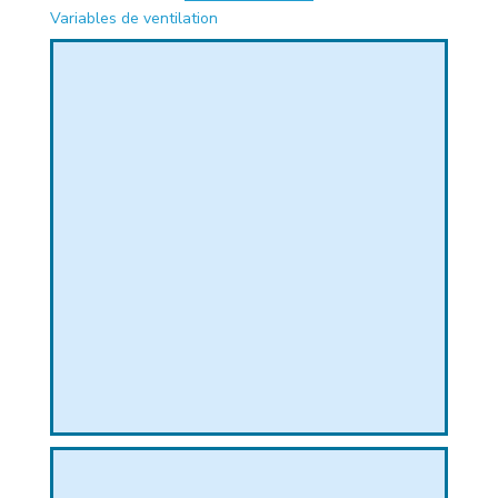
Variables de ventilation
PHIQUE
L
L
T