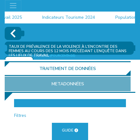
ail 2025
Indicateurs Tourisme 2024
Population 202
TAUX DE PRÉVALENCE DE LA VIOLENCE À L'ENCONTRE DES
FEMMES AU COURS DES 12 MOIS PRÉCÉDANT L’ENQUÊTE DANS
LES LIEUX DE TRAVAIL
(POURCENTAGE)
AJOUTER
TRAITEMENT DE DONNÉES
METADONNÉES
EUR
Filtres
GUIDE