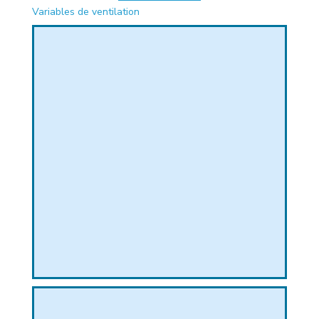
Variables de ventilation
PHIQUE
L
L
T