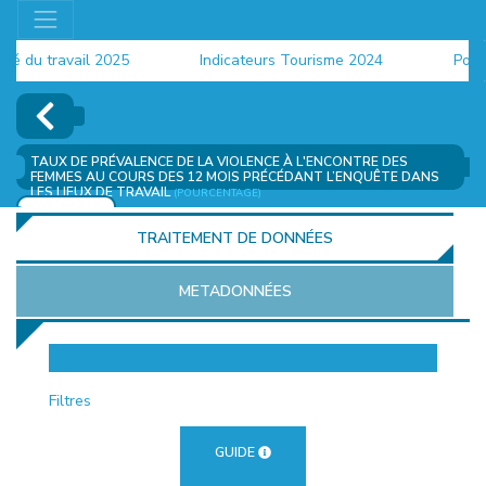
du travail 2025
Indicateurs Tourisme 2024
Populati
TAUX DE PRÉVALENCE DE LA VIOLENCE À L'ENCONTRE DES
FEMMES AU COURS DES 12 MOIS PRÉCÉDANT L’ENQUÊTE DANS
LES LIEUX DE TRAVAIL
(POURCENTAGE)
AJOUTER
TRAITEMENT DE DONNÉES
METADONNÉES
EUR
Filtres
GUIDE