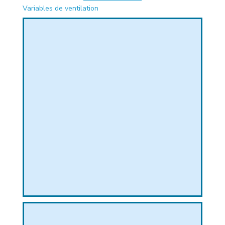
Variables de ventilation
PHIQUE
L
L
T