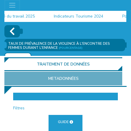
 du travail 2025
Indicateurs Tourisme 2024
Populat
TAUX DE PRÉVALENCE DE LA VIOLENCE À L'ENCONTRE DES
FEMMES DURANT L'ENFANCE
(POURCENTAGE)
AJOUTER
TRAITEMENT DE DONNÉES
METADONNÉES
EUR
Filtres
GUIDE