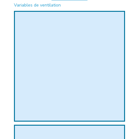
Variables de ventilation
PHIQUE
L
L
T