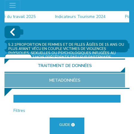
u travail 2025
Indicateurs Tourisme 2024
Populati
5.2.1PROPORTION DE FEMMES ET DE FILLES ÂGÉES DE 15 ANS OU
PLUS AYANT VÉCU EN COUPLE VICTIMES DE VIOLENCES
PHYSIQUES, SEXUELLES OU PSYCHOLOGIQUES INFLIGÉES AU
COURS DES 12 MOIS PRÉCÉDENTS PAR LEUR PARTENAIRE
AJOUTER
ACTUEL OU UN ANCIEN PARTENAIRE, PAR MILIEU
(%)
TRAITEMENT DE DONNÉES
METADONNÉES
EUR
Filtres
GUIDE