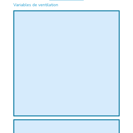
Variables de ventilation
PHIQUE
L
L
T