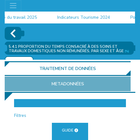
u travail 2025
Indicateurs Tourisme 2024
Populati
5.4.1 PROPORTION DU TEMPS CONSACRÉ À DES SOINS ET
TRAVAUX DOMESTIQUES NON RÉMUNÉRÉS, PAR SEXE ET ÂGE
(%)
AJOUTER
TRAITEMENT DE DONNÉES
METADONNÉES
EUR
Filtres
GUIDE