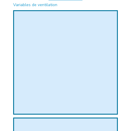
Variables de ventilation
PHIQUE
L
L
T