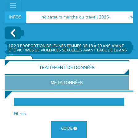
INFOS
Indicateurs marché du travail 2025
Indica
16.2.3 PROPORTION DE JEUNES FEMMES DE 18 À 29 ANS AYANT
ÉTÉ VICTIMES DE VIOLENCES SEXUELLES AVANT L’ÂGE DE 18 ANS
(%)
AJOUTER
TRAITEMENT DE DONNÉES
METADONNÉES
EUR
Filtres
GUIDE