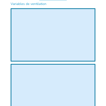
Variables de ventilation
PHIQUE
L
L
T