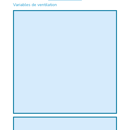
Variables de ventilation
PHIQUE
L
L
T