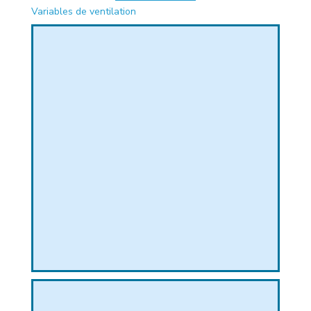
Variables de ventilation
PHIQUE
L
L
T