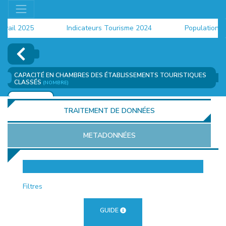
il 2025
Indicateurs Tourisme 2024
Population 202
CAPACITÉ EN CHAMBRES DES ÉTABLISSEMENTS TOURISTIQUES
CLASSÉS
(NOMBRE)
AJOUTER
TRAITEMENT DE DONNÉES
METADONNÉES
EUR
Filtres
GUIDE