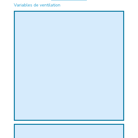
Variables de ventilation
PHIQUE
L
L
T