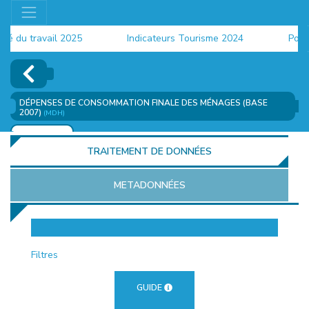
du travail 2025
Indicateurs Tourisme 2024
Populat
DÉPENSES DE CONSOMMATION FINALE DES MÉNAGES (BASE
2007)
(MDH)
AJOUTER
TRAITEMENT DE DONNÉES
METADONNÉES
EUR
Filtres
GUIDE